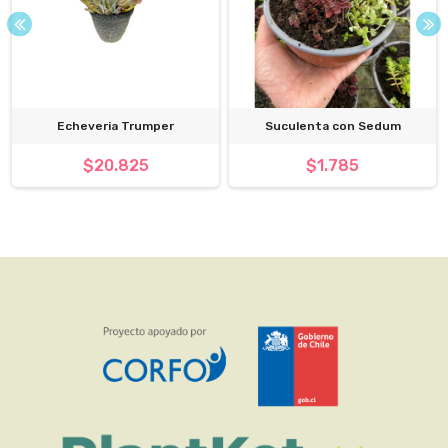
Echeveria Trumper
Suculenta con Sedum
$20.825
$1.785