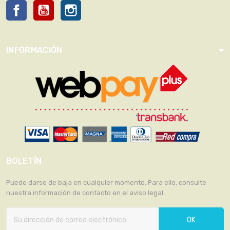
Facebook
YouTube
Instagram
INFORMACIÓN
BOLETÍN
Puede darse de baja en cualquier momento. Para ello, consulte
nuestra información de contacto en el aviso legal.
OK