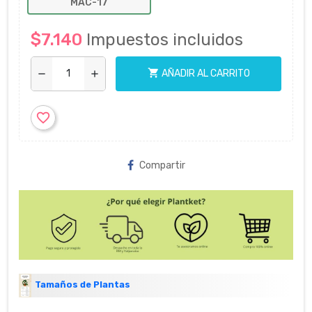
MAC-17
$7.140
Impuestos incluidos
shopping_cart
AÑADIR AL CARRITO
remove
add
favorite_border
Compartir
Tamaños de Plantas