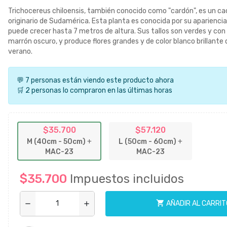
Trichocereus chiloensis, también conocido como "cardón", es un c
originario de Sudamérica. Esta planta es conocida por su aparienci
puede crecer hasta 7 metros de altura. Sus tallos son verdes y con 
marrón oscuro, y produce flores grandes y de color blanco brillante 
verano.
💬 7 personas están viendo este producto ahora
🛒 2 personas lo compraron en las últimas horas
$35.700
$57.120
M (40cm - 50cm)
+
L (50cm - 60cm)
+
MAC-23
MAC-23
$35.700
Impuestos incluidos
shopping_cart
AÑADIR AL CARRIT
remove
add