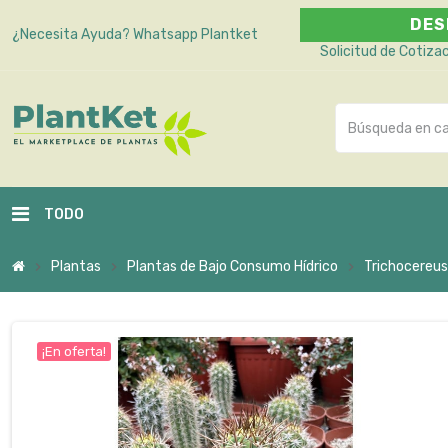
DES
¿Necesita Ayuda?
Whatsapp Plantket
Solicitud de Cotiza
TODO
Plantas
Plantas de Bajo Consumo Hídrico
Trichocereus 
chevron_right
chevron_right
chevron_right
¡En oferta!