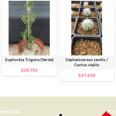
Euphorbia Trigona (Verde)
Cephalocereus senilis /
Cactus viejito
$29.750
$47.600
ORMACIÓN
BOL