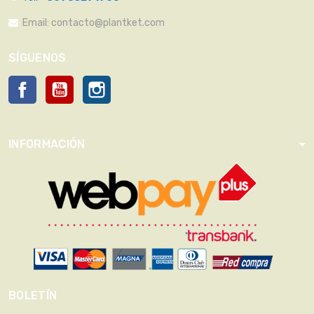
Email:
contacto@plantket.com
SÍGUENOS
Facebook
YouTube
Instagram
INFORMACIÓN
BOLETÍN