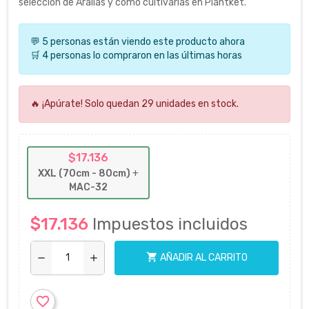
selección de Aralias y cómo cultivarlas en Plantket.
💬 5 personas están viendo este producto ahora
🛒 4 personas lo compraron en las últimas horas
🔥 ¡Apúrate! Solo quedan 29 unidades en stock.
$17.136
XXL (70cm - 80cm)
+
MAC-32
$17.136
Impuestos incluidos
shopping_cart
AÑADIR AL CARRITO
remove
add
favorite_border