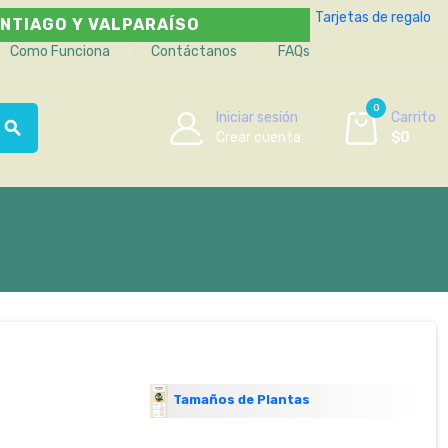
Tarjetas de regalo
NTIAGO Y VALPARAÍSO
Como Funciona
Contáctanos
FAQs
0
Iniciar sesión
Carrito
search
Crear cuenta
$0
Tamaños de Plantas