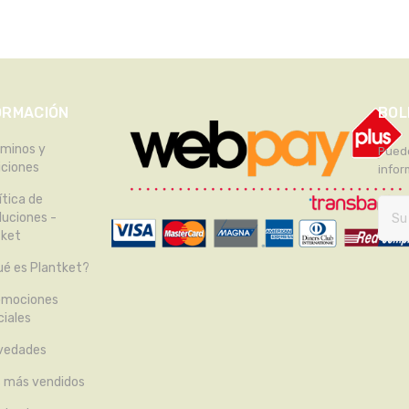
ORMACIÓN
BOL
rminos y
Puede
iciones
infor
ítica de
luciones -
tket
é es Plantket?
omociones
iales
vedades
s más vendidos