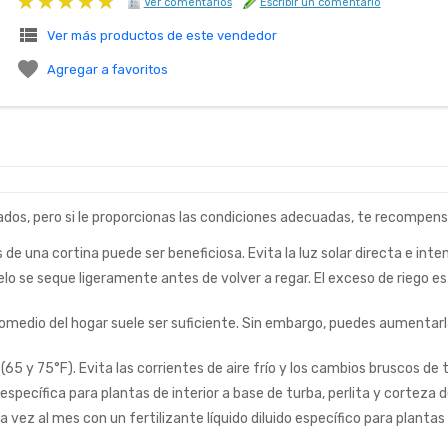
★★★★★
★★★★★
Ver comentarios
Escribir un comentario
view_list
Ver más productos de este vendedor

Agregar a favoritos
ados, pero si le proporcionas las condiciones adecuadas, te recompe
vés de una cortina puede ser beneficiosa. Evita la luz solar directa e in
 se seque ligeramente antes de volver a regar. El exceso de riego es p
edio del hogar suele ser suficiente. Sin embargo, puedes aumentarl
65 y 75°F). Evita las corrientes de aire frío y los cambios bruscos de
specífica para plantas de interior a base de turba, perlita y corteza 
 vez al mes con un fertilizante líquido diluido específico para plantas 