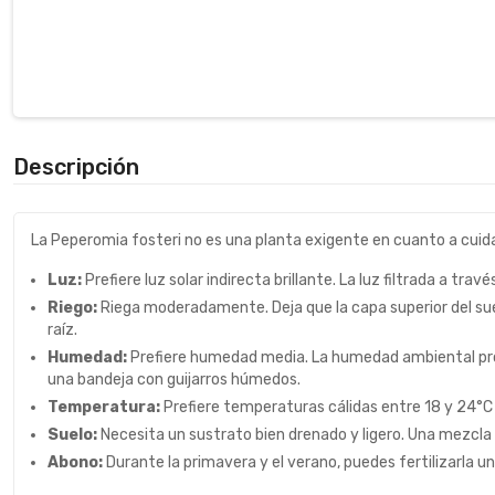
Descripción
La Peperomia fosteri no es una planta exigente en cuanto a cuid
Luz:
Prefiere luz solar indirecta brillante. La luz filtrada a tra
Riego:
Riega moderadamente. Deja que la capa superior del suelo
raíz.
Humedad:
Prefiere humedad media. La humedad ambiental prom
una bandeja con guijarros húmedos.
Temperatura:
Prefiere temperaturas cálidas entre 18 y 24°C (
Suelo:
Necesita un sustrato bien drenado y ligero. Una mezcla e
Abono:
Durante la primavera y el verano, puedes fertilizarla una