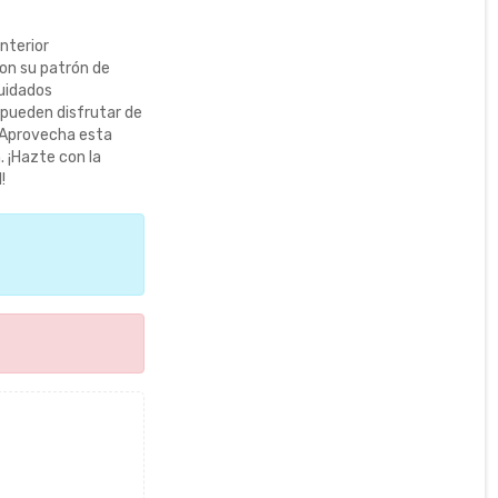
nterior
con su patrón de
cuidados
s pueden disfrutar de
 Aprovecha esta
. ¡Hazte con la
!