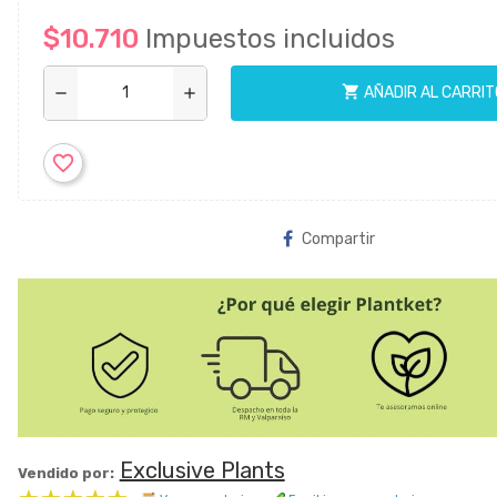
$10.710
Impuestos incluidos
shopping_cart
AÑADIR AL CARRIT
remove
add
favorite_border
Compartir
Exclusive Plants
Vendido por: