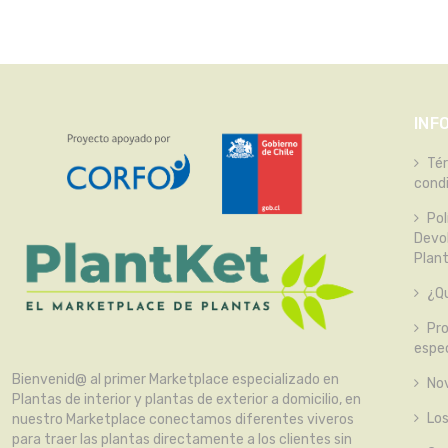
INF
Té
cond
Pol
Devo
Plan
¿Qu
Pr
espec
Bienvenid@ al primer Marketplace especializado en
No
Plantas de interior y plantas de exterior a domicilio, en
Lo
nuestro Marketplace conectamos diferentes viveros
para traer las plantas directamente a los clientes sin