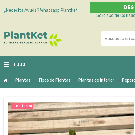
DES
¿Necesita Ayuda?
Whatsapp Plantket
Solicitud de Cotiza
TODO
Plantas
Tipos de Plantas
Plantas de Interior
Pepero
chevron_right
chevron_right
chevron_right
chevron_right
¡En oferta!