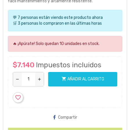
fácil mantenimiento y altamente resistente.
💬 7 personas están viendo este producto ahora
🛒 3 personas lo compraron en las últimas horas
🔥 ¡Apúrate! Solo quedan 10 unidades en stock.
$7.140
Impuestos incluidos
shopping_cart
AÑADIR AL CARRITO
remove
add
favorite_border
Compartir