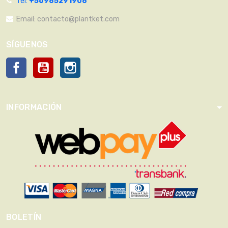
Tel:
+56985291908
Email:
contacto@plantket.com
SÍGUENOS
Facebook
YouTube
Instagram
INFORMACIÓN
BOLETÍN