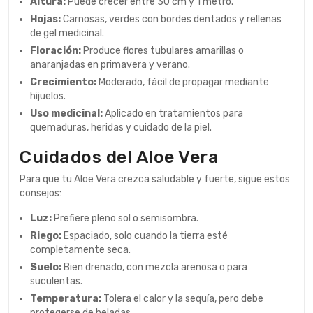
Altura:
Puede crecer entre 30 cm y 1 metro.
Hojas:
Carnosas, verdes con bordes dentados y rellenas
de gel medicinal.
Floración:
Produce flores tubulares amarillas o
anaranjadas en primavera y verano.
Crecimiento:
Moderado, fácil de propagar mediante
hijuelos.
Uso medicinal:
Aplicado en tratamientos para
quemaduras, heridas y cuidado de la piel.
Cuidados del Aloe Vera
Para que tu Aloe Vera crezca saludable y fuerte, sigue estos
consejos:
Luz:
Prefiere pleno sol o semisombra.
Riego:
Espaciado, solo cuando la tierra esté
completamente seca.
Suelo:
Bien drenado, con mezcla arenosa o para
suculentas.
Temperatura:
Tolera el calor y la sequía, pero debe
protegerse de heladas.