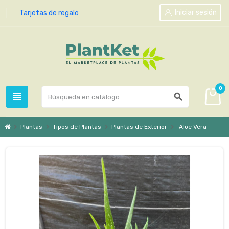
Iniciar sesión
Tarjetas de regalo
0
view_headline
search
chevron_right
chevron_right
chevron_right
chevron_right
Plantas
Tipos de Plantas
Plantas de Exterior
Aloe Vera