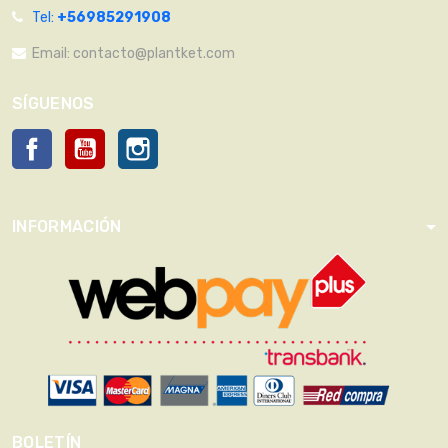
Tel:
+56985291908
Email:
contacto@plantket.com
SÍGUENOS
Facebook
YouTube
Instagram
INFORMACIÓN
BOLETÍN