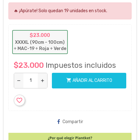
🔥 ¡Apúrate! Solo quedan 19 unidades en stock.
$23.000
XXXXL (90cm - 100cm)
+
MAC-19
+
Roja
+
Verde
$23.000
Impuestos incluidos
shopping_cart
AÑADIR AL CARRITO
remove
add
favorite_border
Compartir