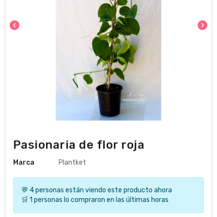
chevron_left
chevron_right
Pasionaria de flor roja
Marca
Plantket
💬 4 personas están viendo este producto ahora
🛒 1 personas lo compraron en las últimas horas