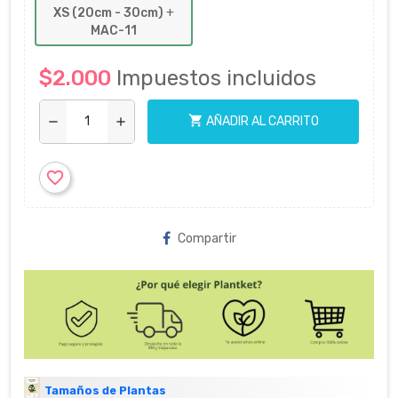
XS (20cm - 30cm)
+
MAC-11
$2.000
Impuestos incluidos
shopping_cart
AÑADIR AL CARRITO
remove
add
favorite_border
Compartir
Tamaños de Plantas