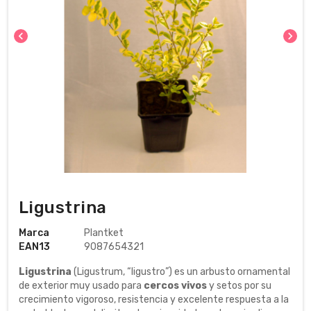
chevron_left
chevron_right
Ligustrina
Marca
Plantket
EAN13
9087654321
Ligustrina
(Ligustrum, “ligustro”) es un arbusto ornamental
de exterior muy usado para
cercos vivos
y setos por su
crecimiento vigoroso, resistencia y excelente respuesta a la