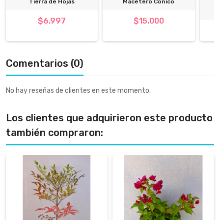
Tierra de Hojas
Macetero Conico
S
$6.997
$15.000
Comentarios (0)
No hay reseñas de clientes en este momento.
Los clientes que adquirieron este producto
también compraron: