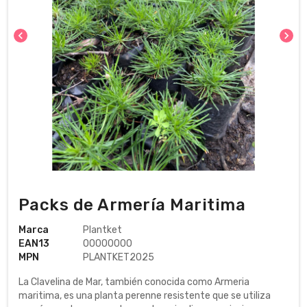
chevron_left
chevron_right
Packs de Armería Maritima
Marca
Plantket
EAN13
00000000
MPN
PLANTKET2025
La Clavelina de Mar, también conocida como Armeria
maritima, es una planta perenne resistente que se utiliza