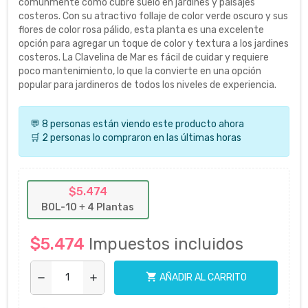
comúnmente como cubre suelo en jardines y paisajes
costeros. Con su atractivo follaje de color verde oscuro y sus
flores de color rosa pálido, esta planta es una excelente
opción para agregar un toque de color y textura a los jardines
costeros. La Clavelina de Mar es fácil de cuidar y requiere
poco mantenimiento, lo que la convierte en una opción
popular para jardineros de todos los niveles de experiencia.
💬 8 personas están viendo este producto ahora
🛒 2 personas lo compraron en las últimas horas
$5.474
BOL-10
+
4 Plantas
$5.474
Impuestos incluidos
shopping_cart
AÑADIR AL CARRITO
remove
add