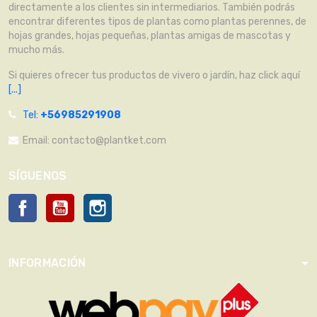
directamente a los clientes sin intermediarios. También podrás
encontrar diferentes tipos de plantas como plantas perennes, de
hojas grandes, hojas pequeñas, plantas amigas de mascotas y
mucho más.
Si quieres ofrecer tus productos de vivero o jardín, haz click aquí
[...]
Tel:
+56985291908
Email:
contacto@plantket.com
SÍGUENOS
Facebook
YouTube
Instagram
INFORMACIÓN