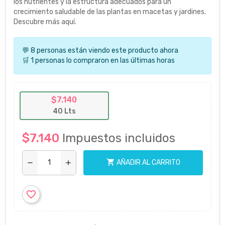
los nutrientes y la estructura adecuados para un
crecimiento saludable de las plantas en macetas y jardines.
Descubre más aquí.
💬 8 personas están viendo este producto ahora
🛒 1 personas lo compraron en las últimas horas
$7.140
40 Lts
$7.140
Impuestos incluidos
shopping_cart
AÑADIR AL CARRITO
remove
add
favorite_border