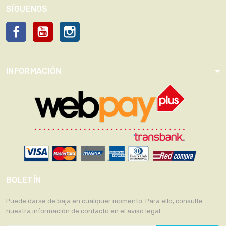
SÍGUENOS
Facebook
YouTube
Instagram
INFORMACIÓN
BOLETÍN
Puede darse de baja en cualquier momento. Para ello, consulte
nuestra información de contacto en el aviso legal.