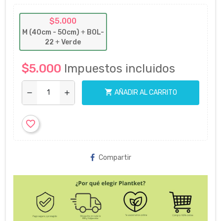
$5.000
M (40cm - 50cm)
+
BOL-
22
+
Verde
$5.000
Impuestos incluidos
shopping_cart
AÑADIR AL CARRITO
remove
add
favorite_border
Compartir