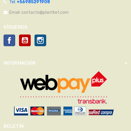
Tel:
+56985291908
Email:
contacto@plantket.com
SÍGUENOS
Facebook
YouTube
Instagram
INFORMACIÓN
BOLETÍN