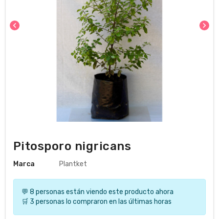
chevron_left
chevron_right
Pitosporo nigricans
Marca
Plantket
💬 8 personas están viendo este producto ahora
🛒 3 personas lo compraron en las últimas horas