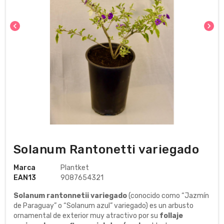
chevron_left
chevron_right
Solanum Rantonetti variegado
Marca
Plantket
EAN13
9087654321
Solanum rantonnetii variegado
(conocido como “Jazmín
de Paraguay” o “Solanum azul” variegado) es un arbusto
ornamental de exterior muy atractivo por su
follaje