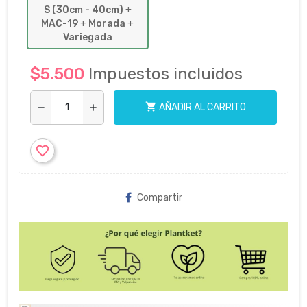
S (30cm - 40cm)
+
MAC-19
+
Morada
+
Variegada
$5.500
Impuestos incluidos
shopping_cart
AÑADIR AL CARRITO
remove
add
favorite_border
Compartir