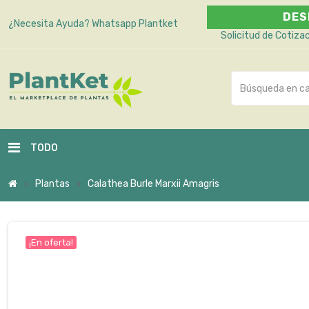
DES
¿Necesita Ayuda?
Whatsapp Plantket
Solicitud de Cotiza
TODO
Plantas
Calathea Burle Marxii Amagris
chevron_right
chevron_right
¡En oferta!