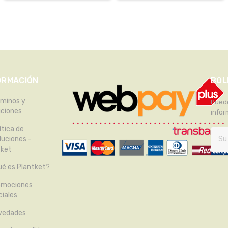
ORMACIÓN
BOL
rminos y
Puede
iciones
infor
ítica de
luciones -
tket
é es Plantket?
omociones
iales
vedades