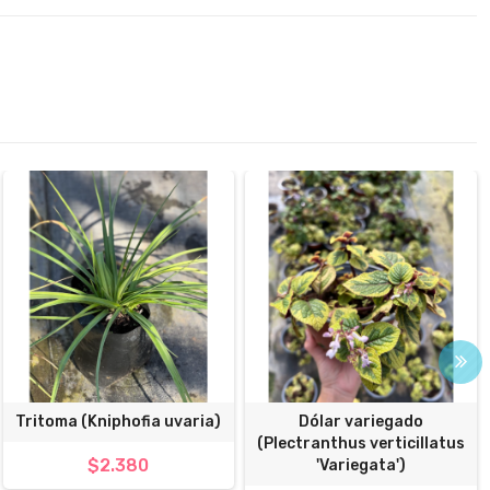
Tritoma (Kniphofia uvaria)
Dólar variegado
(Plectranthus verticillatus
$2.380
'Variegata')