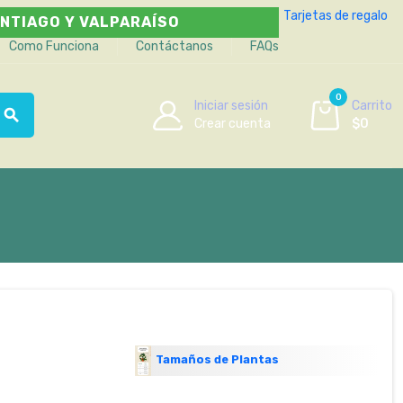
Tarjetas de regalo
NTIAGO Y VALPARAÍSO
Como Funciona
Contáctanos
FAQs
0
Iniciar sesión
Carrito
search
Crear cuenta
$0
Tamaños de Plantas