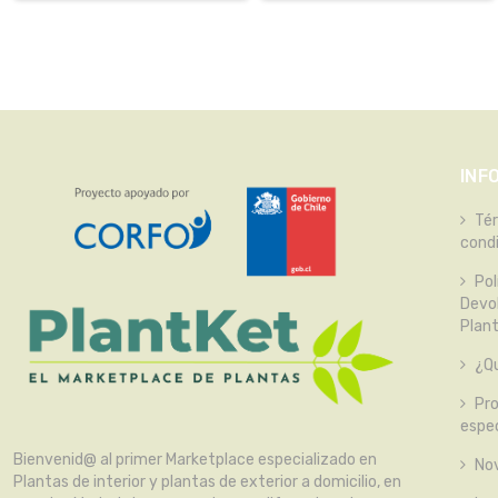
INF
Té
cond
Pol
Devo
Plan
¿Qu
Pr
espec
Bienvenid@ al primer Marketplace especializado en
No
Plantas de interior y plantas de exterior a domicilio, en