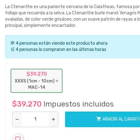
La Ctenanthe es una pariente cercana de la Calatheas, famosa por 
follaje que recuerda a la selva. La Ctenanthe burle marxii ‘Amagris M
ovaladas, de color verde grisáceo, con un suave patrón de rayas a lo
principal, simplemente encantador.
💬 4 personas están viendo este producto ahora
🛒 4 personas lo compraron en las últimas horas
$39.270
XXXS (1cm - 10cm)
+
MAC-14
$39.270
Impuestos incluidos
shopping_cart
AÑADIR AL CARRIT
remove
add
favorite_border