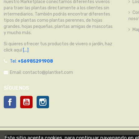
Lo
nuestro Marketplace conectamos diferentes viveros
para traer las plantas directamente a los clientes sin
Co
intermediarios. También podrás encontrar diferentes
noso
tipos de plantas como plantas perennes, de hojas
grandes, hojas pequeñas, plantas amigas de mascotas
Map
y mucho más.
Si quieres ofrecer tus productos de vivero o jardín, haz
click aquí
[...]
Tel:
+56985291908
Email:
contacto@plantket.com
SÍGUENOS
Facebook
YouTube
Instagram
Este sitio acepta cookies, para continuar navegando en el