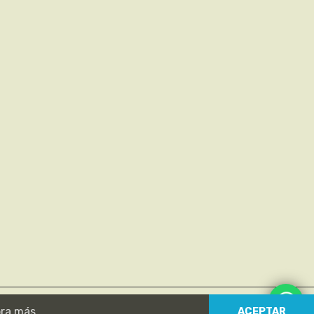
ra más
.
ACEPTAR