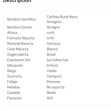
Descripción
Calthea Burle Marxi
Nombre Cientifico:
Amagriss
Nombre Comun:
Amagris
Altura:
cm5
Formato Maceta:
m14
Material Maceta:
Cermica
Color Maceta:
Blanco
Origen planta:
Brasil
Exposicion Sol:
luz indirectas
Ubicación:
Interior
Riego:
medio
Sustrato:
Compost
Follaje:
Perenne
Heladas:
No soporta
Cuidado:
Medio
Floracion:
N/A