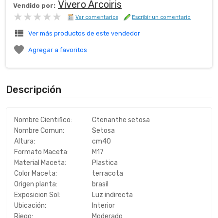
Vivero Arcoiris
Vendido por:
★★★★★
★★★★★
Ver comentarios
Escribir un comentario
view_list
Ver más productos de este vendedor

Agregar a favoritos
Descripción
Nombre Cientifico:
Ctenanthe setosa
Nombre Comun:
Setosa
Altura:
cm40
Formato Maceta:
M17
Material Maceta:
Plastica
Color Maceta:
terracota
Origen planta:
brasil
Exposicion Sol:
Luz indirecta
Ubicación:
Interior
Riego:
Moderado