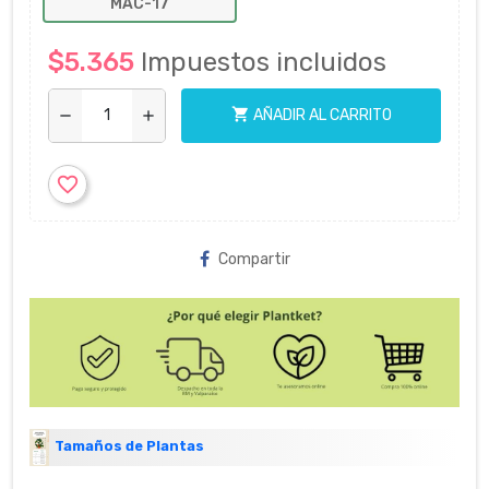
MAC-17
$5.365
Impuestos incluidos
shopping_cart
AÑADIR AL CARRITO
remove
add
favorite_border
Compartir
Tamaños de Plantas