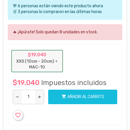
💬 6 personas están viendo este producto ahora
🛒 3 personas lo compraron en las últimas horas
🔥 ¡Apúrate! Solo quedan 8 unidades en stock.
$19.040
XXS (10cm - 20cm)
+
MAC-10
$19.040
Impuestos incluidos
shopping_cart
AÑADIR AL CARRITO
remove
add
favorite_border