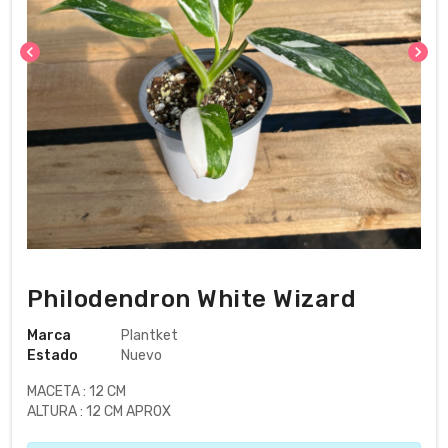
chevron_left
chevron_right
Philodendron White Wizard
Marca
Plantket
Estado
Nuevo
MACETA : 12 CM
ALTURA : 12 CM APROX