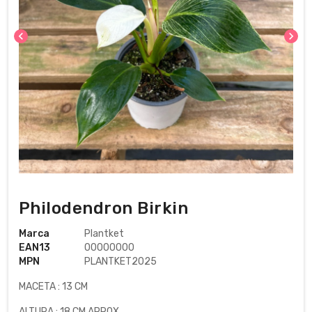
chevron_left
chevron_right
Philodendron Birkin
Marca
Plantket
EAN13
00000000
MPN
PLANTKET2025
MACETA : 13 CM
ALTURA : 18 CM APROX