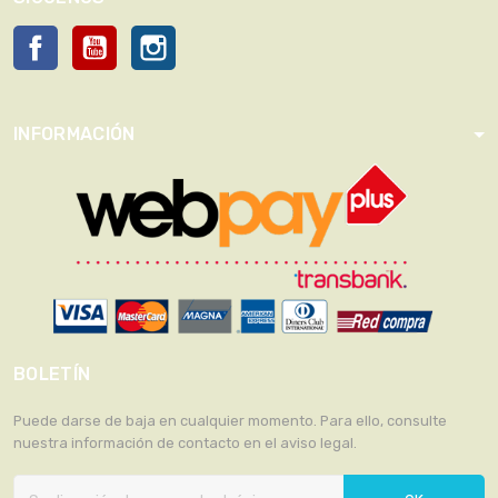
Facebook
YouTube
Instagram
INFORMACIÓN
BOLETÍN
Puede darse de baja en cualquier momento. Para ello, consulte
nuestra información de contacto en el aviso legal.