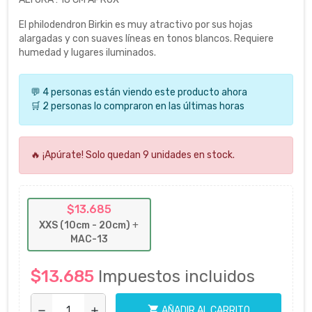
El philodendron Birkin es muy atractivo por sus hojas
alargadas y con suaves líneas en tonos blancos. Requiere
humedad y lugares iluminados.
💬 4 personas están viendo este producto ahora
🛒 2 personas lo compraron en las últimas horas
🔥 ¡Apúrate! Solo quedan 9 unidades en stock.
$13.685
XXS (10cm - 20cm)
+
MAC-13
$13.685
Impuestos incluidos
shopping_cart
AÑADIR AL CARRITO
remove
add