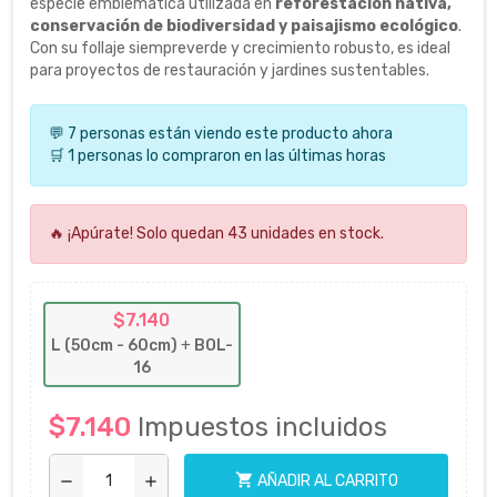
especie emblemática utilizada en
reforestación nativa,
conservación de biodiversidad y paisajismo ecológico
.
Con su follaje siempreverde y crecimiento robusto, es ideal
para proyectos de restauración y jardines sustentables.
💬 7 personas están viendo este producto ahora
🛒 1 personas lo compraron en las últimas horas
🔥 ¡Apúrate! Solo quedan 43 unidades en stock.
$7.140
L (50cm - 60cm)
+
BOL-
16
$7.140
Impuestos incluidos
shopping_cart
AÑADIR AL CARRITO
remove
add