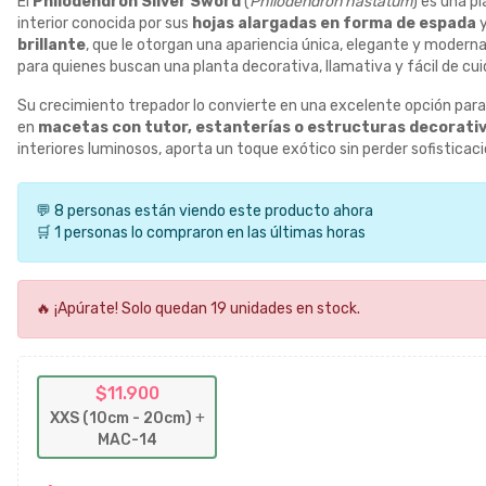
El
Philodendron Silver Sword
(
Philodendron hastatum
) es una pl
interior conocida por sus
hojas alargadas en forma de espada
y
brillante
, que le otorgan una apariencia única, elegante y moderna
para quienes buscan una planta decorativa, llamativa y fácil de cui
Su crecimiento trepador lo convierte en una excelente opción para
en
macetas con tutor, estanterías o estructuras decorati
interiores luminosos, aporta un toque exótico sin perder sofisticaci
💬 8 personas están viendo este producto ahora
🛒 1 personas lo compraron en las últimas horas
🔥 ¡Apúrate! Solo quedan 19 unidades en stock.
$11.900
XXS (10cm - 20cm)
+
MAC-14