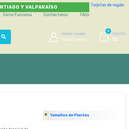
Tarjetas de regalo
NTIAGO Y VALPARAÍSO
Como Funciona
Contáctanos
FAQs
0
Iniciar sesión
Carrito
search
Crear cuenta
$0
Tamaños de Plantas