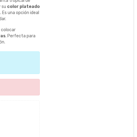
anta tropical de
 su
color plateado
. Es una opción ideal
dar.
 colocar
vas
. Perfecta para
ón.