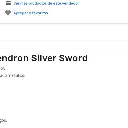
view_list
Ver más productos de este vendedor

Agregar a favoritos
dendron Silver Sword
or.
eado metálico.
gos.