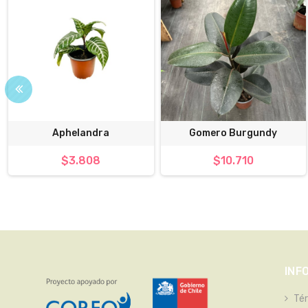
Aphelandra
Gomero Burgundy
$3.808
$10.710
INF
Té