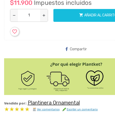
$11.900
Impuestos incluidos
shopping_cart
AÑADIR AL CARRIT
remove
add
favorite_border
Compartir
Plantinera Ornamental
Vendido por:
★★★★★
★★★★★
Ver comentarios
Escribir un comentario