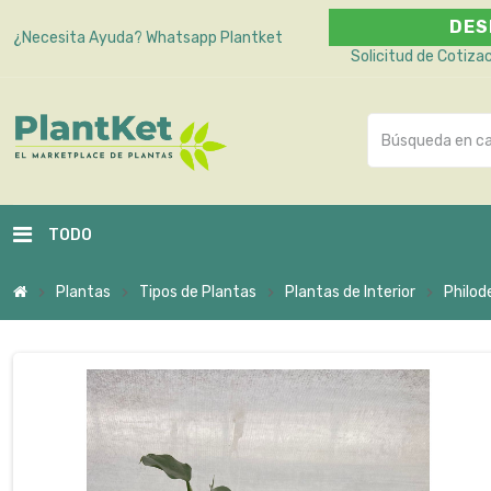
DES
¿Necesita Ayuda?
Whatsapp Plantket
Solicitud de Cotiza
TODO
Plantas
Tipos de Plantas
Plantas de Interior
Philod
chevron_right
chevron_right
chevron_right
chevron_right