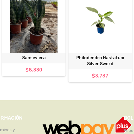
Sanseviera
Philodendro Hastatum
Silver Sword
$8.330
$3.737
ORMACIÓN
BOL
rminos y
Puede