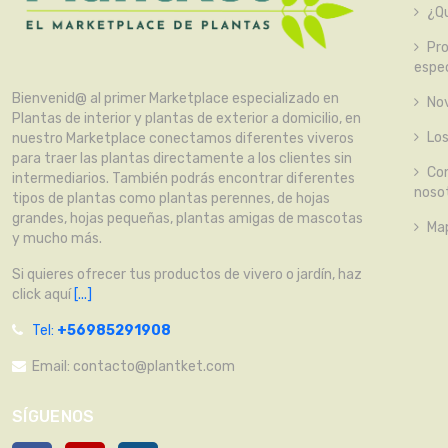
¿Qu
Pr
espec
Bienvenid@ al primer Marketplace especializado en
No
Plantas de interior y plantas de exterior a domicilio, en
Lo
nuestro Marketplace conectamos diferentes viveros
para traer las plantas directamente a los clientes sin
Co
intermediarios. También podrás encontrar diferentes
noso
tipos de plantas como plantas perennes, de hojas
grandes, hojas pequeñas, plantas amigas de mascotas
Map
y mucho más.
Si quieres ofrecer tus productos de vivero o jardín, haz
click aquí
[...]
Tel:
+56985291908
Email:
contacto@plantket.com
SÍGUENOS