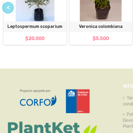
Leptospermum scoparium
Veronica colombiana
$20.000
$5.500
INF
Té
cond
Pol
Devo
Plan