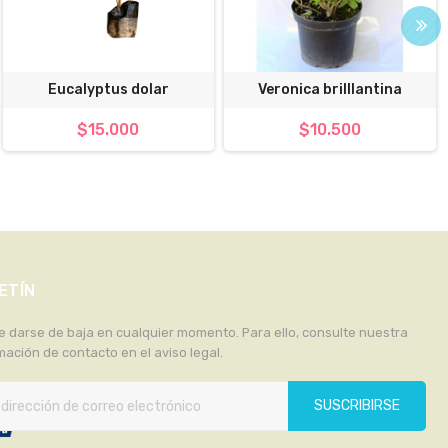
Eucalyptus dolar
Veronica brilllantina
$15.000
$10.500
ETÍN
 darse de baja en cualquier momento. Para ello, consulte nuestra
mación de contacto en el aviso legal.
SUSCRIBIRSE