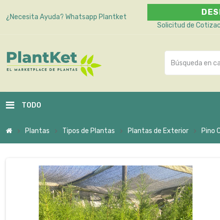
DES
¿Necesita Ayuda?
Whatsapp Plantket
Solicitud de Cotiza
TODO
Plantas
Tipos de Plantas
Plantas de Exterior
Pino 
chevron_right
chevron_right
chevron_right
chevron_right