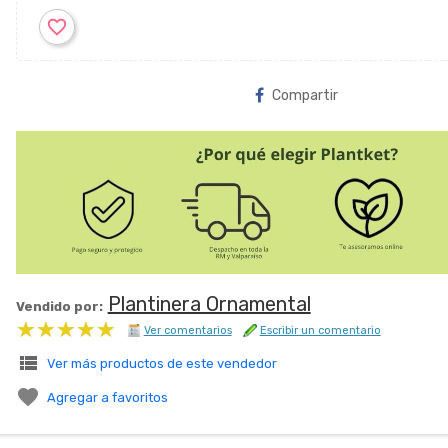
favorite_border
Compartir
Plantinera Ornamental
Vendido por:
★★★★★
★★★★★
Ver comentarios
Escribir un comentario
view_list
Ver más productos de este vendedor

Agregar a favoritos