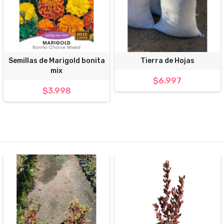
Semillas de Marigold bonita
Tierra de Hojas
mix
$6.997
$3.998