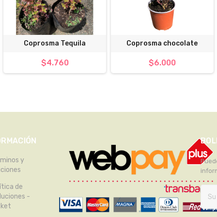
Coprosma Tequila
Coprosma chocolate
$4.760
$6.000
ORMACIÓN
BOL
rminos y
Puede
iciones
infor
ítica de
luciones -
tket