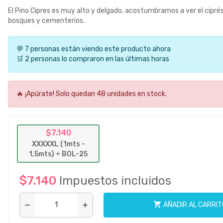
El Pino Cipres es muy alto y delgado, acostumbramos a ver el cipré
bosques y cementerios.
💬 7 personas están viendo este producto ahora
🛒 2 personas lo compraron en las últimas horas
🔥 ¡Apúrate! Solo quedan 48 unidades en stock.
$7.140
XXXXXL (1mts -
1,5mts)
+
BOL-25
$7.140
Impuestos incluidos
shopping_cart
AÑADIR AL CARRIT
remove
add