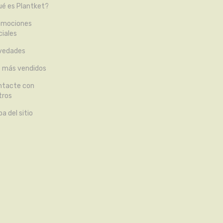
é es Plantket?
omociones
iales
vedades
s más vendidos
ntacte con
tros
a del sitio