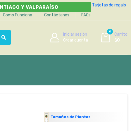
Tarjetas de regalo
NTIAGO Y VALPARAÍSO
Como Funciona
Contáctanos
FAQs
0
Iniciar sesión
Carrito
search
Crear cuenta
$0
Tamaños de Plantas