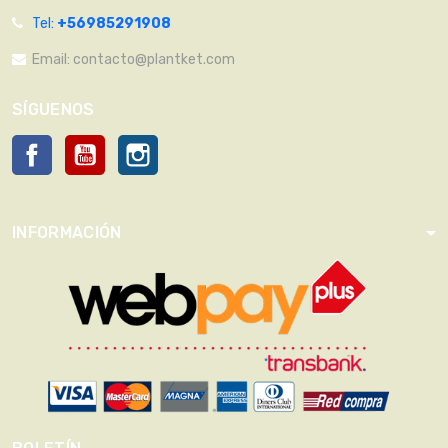
Tel:
+56985291908
Email:
contacto@plantket.com
SÍGUENOS
Facebook
YouTube
Instagram
INFORMACIÓN