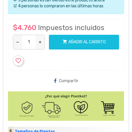
💬 3 personas están viendo este producto ahora
🛒 4 personas lo compraron en las últimas horas
$4.760
Impuestos incluidos
shopping_cart
AÑADIR AL CARRITO
remove
add
favorite_border
Compartir
Tamaños de Plantas