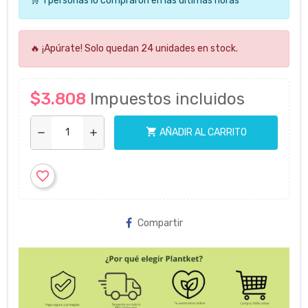
🛒 1 personas lo compraron en las últimas horas
🔥 ¡Apúrate! Solo quedan 24 unidades en stock.
$3.808
Impuestos incluidos
shopping_cart
AÑADIR AL CARRITO
remove
add
favorite_border
Compartir