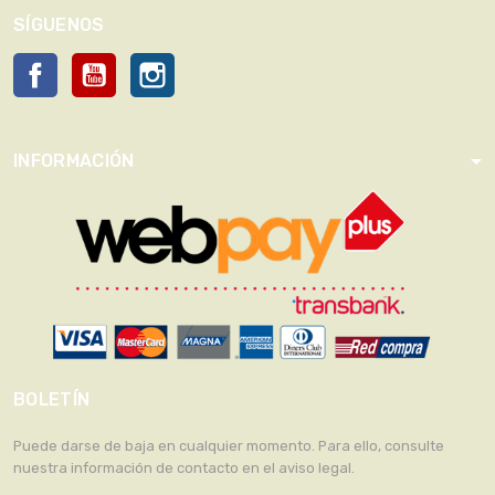
SÍGUENOS
Facebook
YouTube
Instagram
INFORMACIÓN
BOLETÍN
Puede darse de baja en cualquier momento. Para ello, consulte
nuestra información de contacto en el aviso legal.