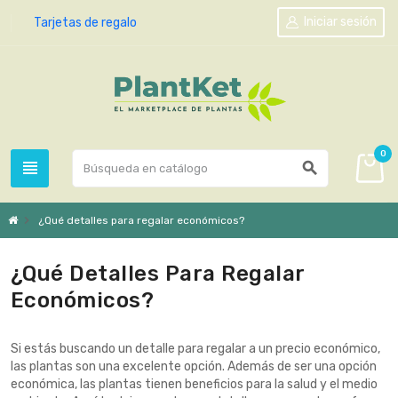
Iniciar sesión
Tarjetas de regalo
0
view_headline
search
chevron_right
¿Qué detalles para regalar económicos?
¿Qué Detalles Para Regalar
Económicos?
Si estás buscando un detalle para regalar a un precio económico,
las plantas son una excelente opción. Además de ser una opción
económica, las plantas tienen beneficios para la salud y el medio