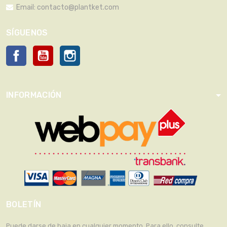
Email:
contacto@plantket.com
SÍGUENOS
Facebook
YouTube
Instagram
INFORMACIÓN
BOLETÍN
Puede darse de baja en cualquier momento. Para ello, consulte