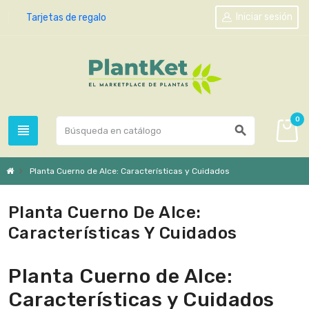
Iniciar sesión
Tarjetas de regalo
0
view_headline
search
chevron_right
Planta Cuerno de Alce: Características y Cuidados
Planta Cuerno De Alce:
Características Y Cuidados
Planta Cuerno de Alce:
Características y Cuidados