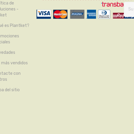
ítica de
luciones -
tket
é es Plantket?
omociones
iales
vedades
s más vendidos
ntacte con
tros
a del sitio