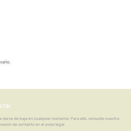
sario.
ETÍN
 darse de baja en cualquier momento. Para ello, consulte nuestra
mación de contacto en el aviso legal.