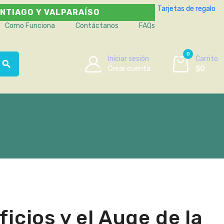
Tarjetas de regalo
NTIAGO Y VALPARAÍSO
Como Funciona
Contáctanos
FAQs
0
Iniciar sesión
Carrito
search
Crear cuenta
$0
icios y el Auge de la