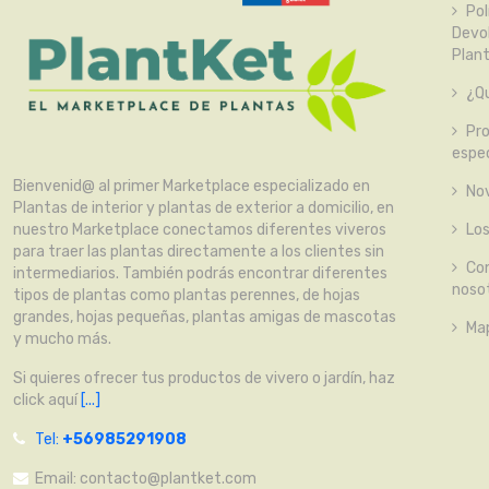
Pol
Devo
Plan
¿Qu
Pr
espec
Bienvenid@ al primer Marketplace especializado en
No
Plantas de interior y plantas de exterior a domicilio, en
Lo
nuestro Marketplace conectamos diferentes viveros
para traer las plantas directamente a los clientes sin
Co
intermediarios. También podrás encontrar diferentes
noso
tipos de plantas como plantas perennes, de hojas
grandes, hojas pequeñas, plantas amigas de mascotas
Map
y mucho más.
Si quieres ofrecer tus productos de vivero o jardín, haz
click aquí
[...]
Tel:
+56985291908
Email:
contacto@plantket.com