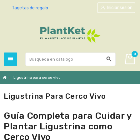
Iniciar sesión
Tarjetas de regalo
0
view_headline
search
chevron_right
Ligustrina para cerco vivo
Ligustrina Para Cerco Vivo
Guía Completa para Cuidar y
Plantar Ligustrina como
Cerco Vivo