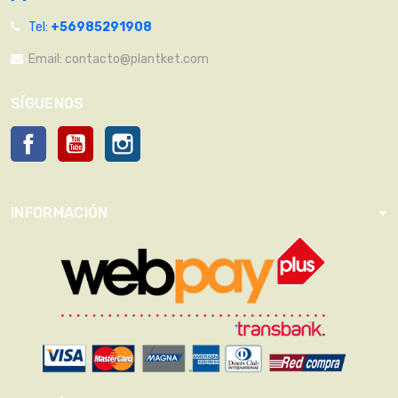
Tel:
+56985291908
Email:
contacto@plantket.com
SÍGUENOS
Facebook
YouTube
Instagram
INFORMACIÓN