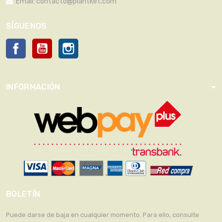
Email:
contacto@plantket.com
SÍGUENOS
Facebook
YouTube
Instagram
INFORMACIÓN
BOLETÍN
Puede darse de baja en cualquier momento. Para ello, consulte