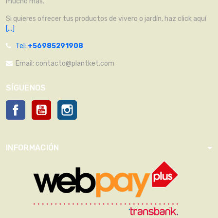
mucho más.
Si quieres ofrecer tus productos de vivero o jardín, haz click aquí
[...]
Tel:
+56985291908
Email:
contacto@plantket.com
SÍGUENOS
Facebook
YouTube
Instagram
INFORMACIÓN