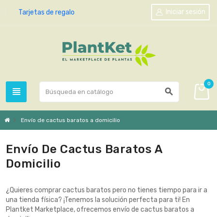
Iniciar sesión
Tarjetas de regalo
0
view_headline
search
chevron_right
Envío de cactus baratos a domicilio
Envío De Cactus Baratos A
Domicilio
¿Quieres comprar cactus baratos pero no tienes tiempo para ir a
una tienda física? ¡Tenemos la solución perfecta para ti! En
Plantket Marketplace, ofrecemos envío de cactus baratos a