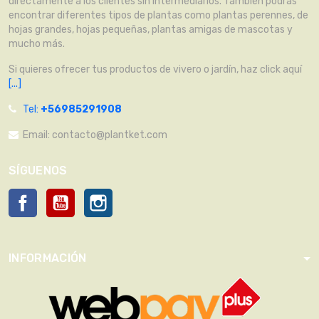
directamente a los clientes sin intermediarios. También podrás
encontrar diferentes tipos de plantas como plantas perennes, de
hojas grandes, hojas pequeñas, plantas amigas de mascotas y
mucho más.
Si quieres ofrecer tus productos de vivero o jardín, haz click aquí
[...]
Tel:
+56985291908
Email:
contacto@plantket.com
SÍGUENOS
Facebook
YouTube
Instagram
INFORMACIÓN