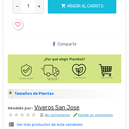
shopping_cart
AÑADIR AL CARRITO
remove
add
favorite_border
Compartir
Tamaños de Plantas
Viveros San Jose
Vendido por:
★★★★★
★★★★★
Ver comentarios
Escribir un comentario
view_list
Ver más productos de este vendedor