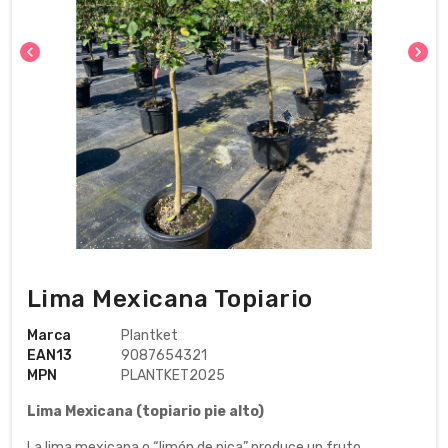
chevron_left
chevron_right
Lima Mexicana Topiario
Marca
Plantket
EAN13
9087654321
MPN
PLANTKET2025
Lima Mexicana (topiario pie alto)
La lima mexicana o “limón de pica” produce un fruto